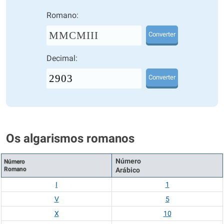
Romano:
MMCMIII
Converter
Decimal:
Converter
Os algarismos romanos
Número
Número
Romano
Arábico
I
1
V
5
X
10