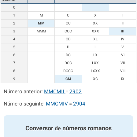
0
1
M
C
X
I
2
MM
CC
XX
II
3
MMM
CCC
XXX
III
4
CD
XL
IV
5
D
L
V
6
DC
LX
VI
7
DCC
LXX
VII
8
DCCC
LXXX
VIII
9
CM
XC
IX
Número anterior:
MMCMII
=
2902
Número seguinte:
MMCMIV
=
2904
Conversor
números romanos
de