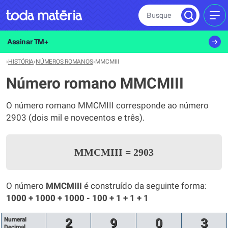
Busque
MEN
Assinar TM+
›
HISTÓRIA
›
NÚMEROS ROMANOS
›
MMCMIII
Número romano MMCMIII
O número romano MMCMIII corresponde ao número
2903 (dois mil e novecentos e três).
MMCMIII
=
2903
O número
MMCMIII
é construído da seguinte forma:
1000 + 1000 + 1000 - 100 + 1 + 1 + 1
Numeral
2
9
0
3
Decimal