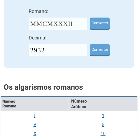
Romano:
MMCMXXXII
Converter
Decimal:
Converter
Os algarismos romanos
Número
Número
Romano
Arábico
I
1
V
5
X
10