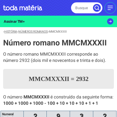
Busque
MEN
Assinar TM+
›
HISTÓRIA
›
NÚMEROS ROMANOS
›
MMCMXXXII
Número romano MMCMXXXII
O número romano MMCMXXXII corresponde ao
número 2932 (dois mil e novecentos e trinta e dois).
MMCMXXXII
=
2932
O número
MMCMXXXII
é construído da seguinte forma:
1000 + 1000 + 1000 - 100 + 10 + 10 + 10 + 1 + 1
Numeral
2
9
3
2