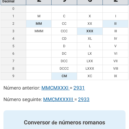
Decimal
0
1
M
C
X
I
2
MM
CC
XX
II
3
MMM
CCC
XXX
III
4
CD
XL
IV
5
D
L
V
6
DC
LX
VI
7
DCC
LXX
VII
8
DCCC
LXXX
VIII
9
CM
XC
IX
Número anterior:
MMCMXXXI
=
2931
Número seguinte:
MMCMXXXIII
=
2933
Conversor
números romanos
de