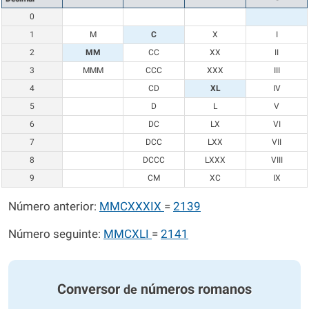
0
1
M
C
X
I
2
MM
CC
XX
II
3
MMM
CCC
XXX
III
4
CD
XL
IV
5
D
L
V
6
DC
LX
VI
7
DCC
LXX
VII
8
DCCC
LXXX
VIII
9
CM
XC
IX
Número anterior:
MMCXXXIX
=
2139
Número seguinte:
MMCXLI
=
2141
Conversor
números romanos
de