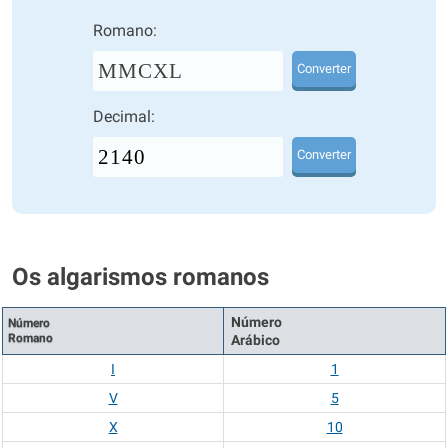
Romano:
MMCXL
Converter
Decimal:
Converter
Os algarismos romanos
Número
Número
Romano
Arábico
I
1
V
5
X
10