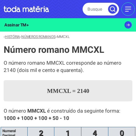
Busque
MEN
Assinar TM+
›
HISTÓRIA
›
NÚMEROS ROMANOS
›
MMCXL
Número romano MMCXL
O número romano MMCXL corresponde ao número
2140 (dois mil e cento e quarenta).
MMCXL
=
2140
O número
MMCXL
é construído da seguinte forma:
1000 + 1000 + 100 + 50 - 10
Numeral
2
1
4
0
Decimal