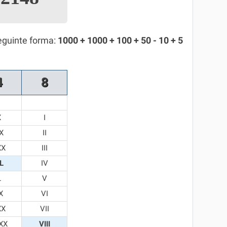
eguinte forma:
1000 + 1000 + 100 + 50 - 10 + 5
4
8
X
I
X
II
XX
III
L
IV
L
V
X
VI
XX
VII
XX
VIII