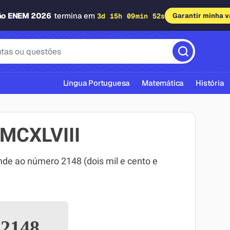
ão ENEM 2026
termina em
3d 15h 09min 51s
Garantir minha 
Língua Portuguesa
Matemática
História
MCXLVIII
e ao número 2148 (dois mil e cento e
cas ABNT
2148