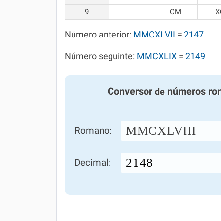
9
CM
X
Número anterior:
MMCXLVII
=
2147
Número seguinte:
MMCXLIX
=
2149
Conversor
números ro
de
MMCXLVIII
Romano:
Decimal: