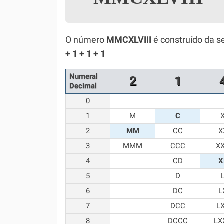
Simulador SiSU
Física
Química
O número
MMCXLVIII
é construído da s
+ 1 + 1 + 1
Todos os Exercícios
Numeral
2
1
Decimal
0
1
M
C
2
MM
CC
X
3
MMM
CCC
X
4
CD
X
5
D
6
DC
L
7
DCC
L
8
DCCC
LX