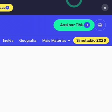
×
vaga
Assinar TM+
Inglês
Geografia
Mais Matérias
Simuladão 2026
Biologia
Química
Física
Filosofia
Literatura
Sociologia
Educação Física