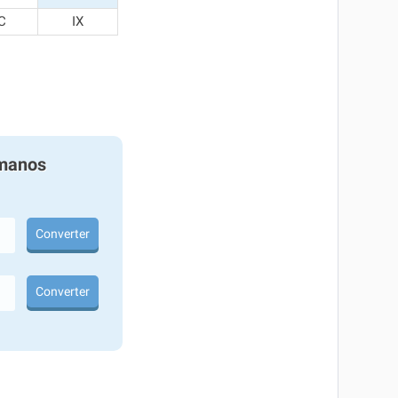
C
IX
manos
Converter
Converter