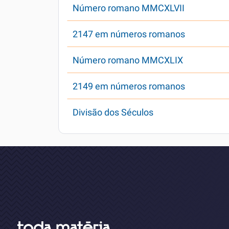
Número romano MMCXLVII
2147 em números romanos
Número romano MMCXLIX
2149 em números romanos
Divisão dos Séculos