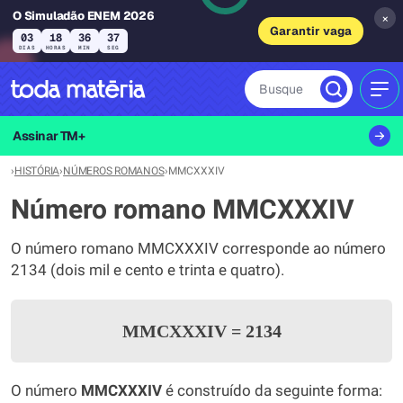
O Simuladão ENEM 2026
×
Garantir vaga
03
18
36
37
DIAS
HORAS
MIN
SEG
Busque
MEN
Assinar TM+
›
HISTÓRIA
›
NÚMEROS ROMANOS
›
MMCXXXIV
Número romano MMCXXXIV
O número romano MMCXXXIV corresponde ao número
2134 (dois mil e cento e trinta e quatro).
MMCXXXIV
=
2134
O número
MMCXXXIV
é construído da seguinte forma: