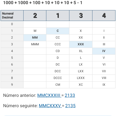
1000 + 1000 + 100 + 10 + 10 + 10 + 5 - 1
Numeral
2
1
3
4
Decimal
0
1
M
C
X
I
2
MM
CC
XX
II
3
MMM
CCC
XXX
III
4
CD
XL
IV
5
D
L
V
6
DC
LX
VI
7
DCC
LXX
VII
8
DCCC
LXXX
VIII
9
CM
XC
IX
Número anterior:
MMCXXXIII
=
2133
Número seguinte:
MMCXXXV
=
2135