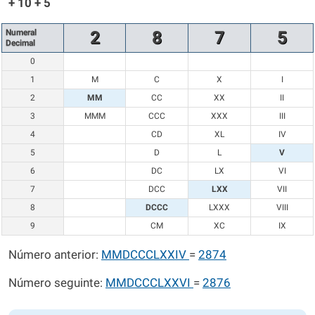
+ 10 + 5
Numeral
2
8
7
5
Decimal
0
1
M
C
X
I
2
MM
CC
XX
II
3
MMM
CCC
XXX
III
4
CD
XL
IV
5
D
L
V
6
DC
LX
VI
7
DCC
LXX
VII
8
DCCC
LXXX
VIII
9
CM
XC
IX
Número anterior:
MMDCCCLXXIV
=
2874
Número seguinte:
MMDCCCLXXVI
=
2876