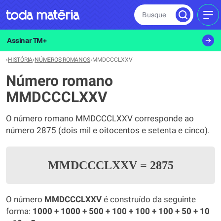
Busque
MEN
Assinar TM+
›
HISTÓRIA
›
NÚMEROS ROMANOS
›
MMDCCCLXXV
Número romano
MMDCCCLXXV
O número romano MMDCCCLXXV corresponde ao
número 2875 (dois mil e oitocentos e setenta e cinco).
MMDCCCLXXV
=
2875
O número
MMDCCCLXXV
é construído da seguinte
forma:
1000 + 1000 + 500 + 100 + 100 + 100 + 50 + 10