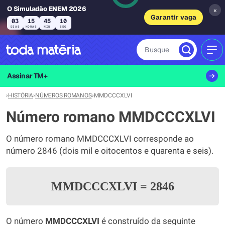
O Simuladão ENEM 2026
×
Garantir vaga
03
15
45
10
DIAS
HORAS
MIN
SEG
Busque
MEN
Assinar TM+
›
HISTÓRIA
›
NÚMEROS ROMANOS
›
MMDCCCXLVI
Número romano MMDCCCXLVI
O número romano MMDCCCXLVI corresponde ao
número 2846 (dois mil e oitocentos e quarenta e seis).
MMDCCCXLVI
=
2846
O número
MMDCCCXLVI
é construído da seguinte