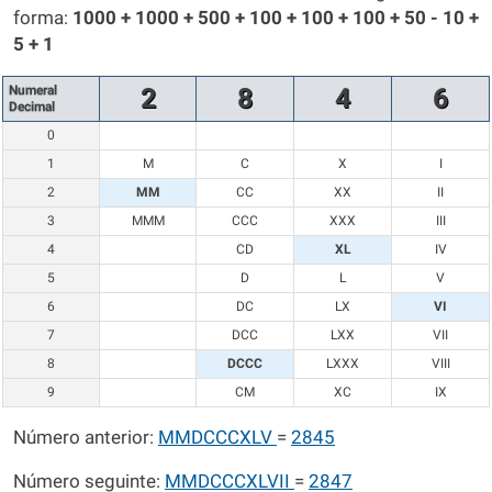
forma:
1000 + 1000 + 500 + 100 + 100 + 100 + 50 - 10 +
5 + 1
Numeral
2
8
4
6
Decimal
0
1
M
C
X
I
2
MM
CC
XX
II
3
MMM
CCC
XXX
III
4
CD
XL
IV
5
D
L
V
6
DC
LX
VI
7
DCC
LXX
VII
8
DCCC
LXXX
VIII
9
CM
XC
IX
Número anterior:
MMDCCCXLV
=
2845
Número seguinte:
MMDCCCXLVII
=
2847