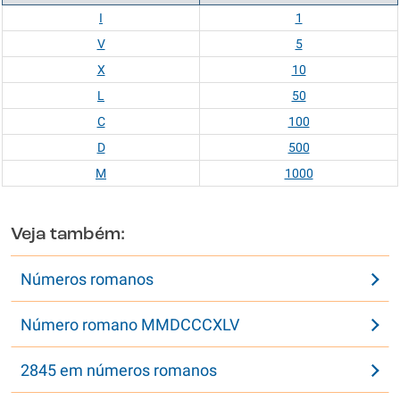
I
1
V
5
X
10
L
50
C
100
D
500
M
1000
Veja também:
Números romanos
Número romano MMDCCCXLV
2845 em números romanos