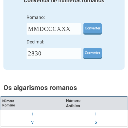
Conversor
números romanos
de
Romano:
MMDCCCXXX
Converter
Decimal:
Converter
Os algarismos romanos
Número
Número
Romano
Arábico
I
1
V
5