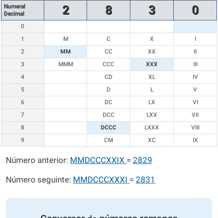
Numeral
2
8
3
0
Decimal
0
1
M
C
X
I
2
MM
CC
XX
II
3
MMM
CCC
XXX
III
4
CD
XL
IV
5
D
L
V
6
DC
LX
VI
7
DCC
LXX
VII
8
DCCC
LXXX
VIII
9
CM
XC
IX
Número anterior:
MMDCCCXXIX
=
2829
Número seguinte:
MMDCCCXXXI
=
2831