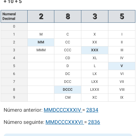
+ 10 + 5
Numeral
2
8
3
5
Decimal
0
1
M
C
X
I
2
MM
CC
XX
II
3
MMM
CCC
XXX
III
4
CD
XL
IV
5
D
L
V
6
DC
LX
VI
7
DCC
LXX
VII
8
DCCC
LXXX
VIII
9
CM
XC
IX
Número anterior:
MMDCCCXXXIV
=
2834
Número seguinte:
MMDCCCXXXVI
=
2836