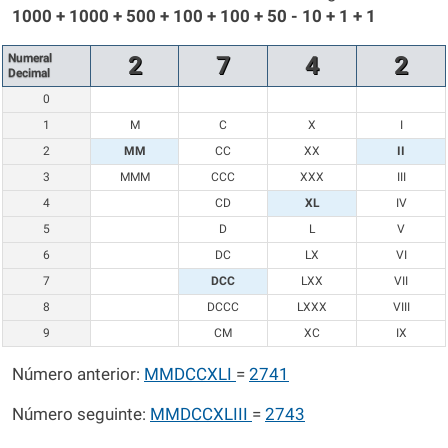
1000 + 1000 + 500 + 100 + 100 + 50 - 10 + 1 + 1
Numeral
2
7
4
2
Decimal
0
1
M
C
X
I
2
MM
CC
XX
II
3
MMM
CCC
XXX
III
4
CD
XL
IV
5
D
L
V
6
DC
LX
VI
7
DCC
LXX
VII
8
DCCC
LXXX
VIII
9
CM
XC
IX
Número anterior:
MMDCCXLI
=
2741
Número seguinte:
MMDCCXLIII
=
2743