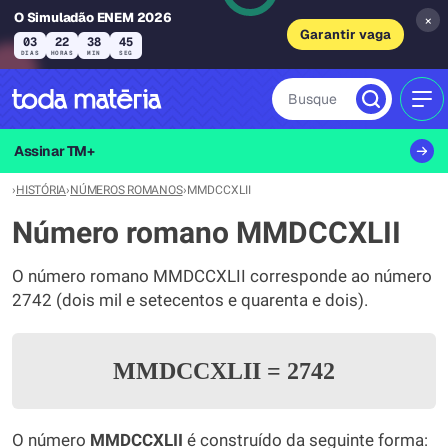
O Simuladão ENEM 2026
×
Garantir vaga
03
22
38
45
DIAS
HORAS
MIN
SEG
Busque
MEN
Assinar TM+
›
HISTÓRIA
›
NÚMEROS ROMANOS
›
MMDCCXLII
Número romano MMDCCXLII
O número romano MMDCCXLII corresponde ao número
2742 (dois mil e setecentos e quarenta e dois).
MMDCCXLII
=
2742
O número
MMDCCXLII
é construído da seguinte forma: