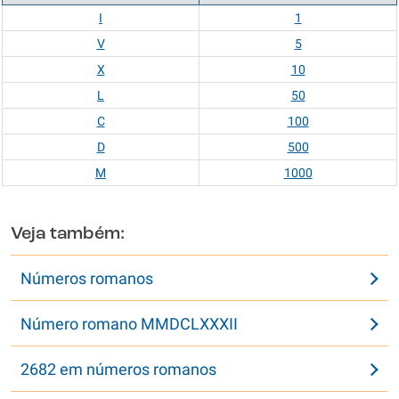
I
1
V
5
X
10
L
50
C
100
D
500
M
1000
Veja também:
Números romanos
Número romano MMDCLXXXII
2682 em números romanos