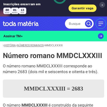
Inscrições encerram em
×
Garantir vaga
00
01
13
DIAS
HORAS
MIN
Busque
MEN
Assinar TM+
›
HISTÓRIA
›
NÚMEROS ROMANOS
›
MMDCLXXXIII
Número romano MMDCLXXXIII
O número romano MMDCLXXXIII corresponde ao
número 2683 (dois mil e seiscentos e oitenta e três).
MMDCLXXXIII
=
2683
O número
MMDCLXXXIII
é construído da seguinte