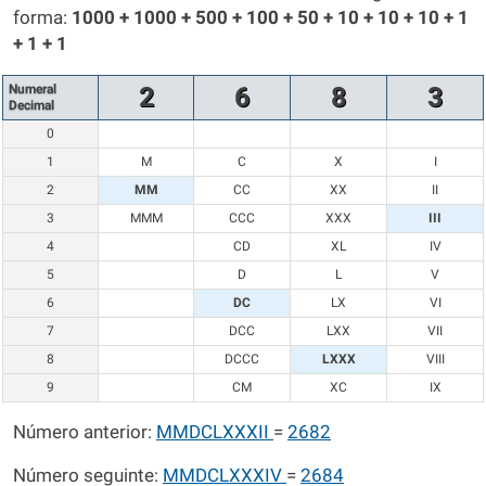
forma:
1000 + 1000 + 500 + 100 + 50 + 10 + 10 + 10 + 1
+ 1 + 1
Numeral
2
6
8
3
Decimal
0
1
M
C
X
I
2
MM
CC
XX
II
3
MMM
CCC
XXX
III
4
CD
XL
IV
5
D
L
V
6
DC
LX
VI
7
DCC
LXX
VII
8
DCCC
LXXX
VIII
9
CM
XC
IX
Número anterior:
MMDCLXXXII
=
2682
Número seguinte:
MMDCLXXXIV
=
2684