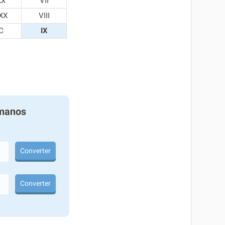
XX
VII
XX
VIII
C
IX
manos
Converter
Converter