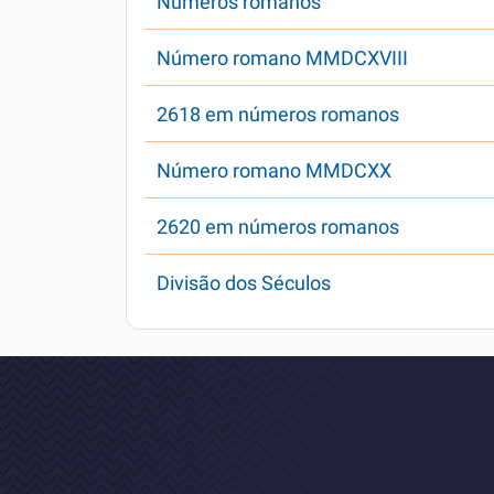
Números romanos
Número romano MMDCXVIII
2618 em números romanos
Número romano MMDCXX
2620 em números romanos
Divisão dos Séculos