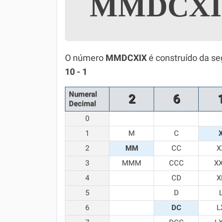
MMDCX
Simulador SiSU
Física
Química
O número
MMDCXIX
é construído da se
Todos os Exercícios
10 - 1
Numeral
2
6
Decimal
0
1
M
C
2
MM
CC
X
3
MMM
CCC
X
4
CD
X
5
D
6
DC
L