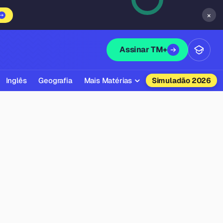
×
Assinar TM+
Inglês
Geografia
Mais Matérias
Simuladão 2026
Biologia
Química
Física
Filosofia
Literatura
Sociologia
Educação Física