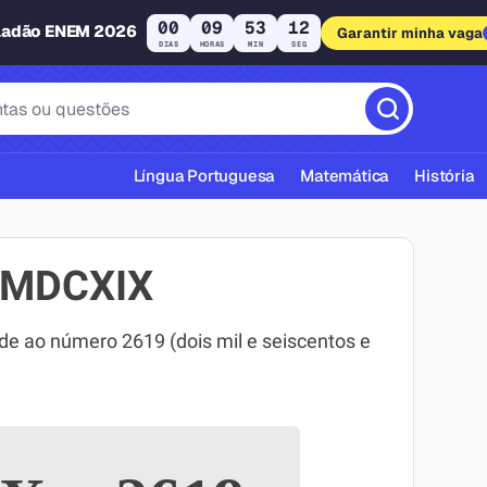
00
09
53
11
ladão ENEM 2026
Garantir minha vaga
DIAS
HORAS
MIN
SEG
Língua Portuguesa
Matemática
História
MMDCXIX
ao número 2619 (dois mil e seiscentos e
cas ABNT