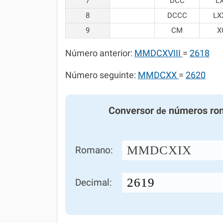
7
DCC
L
8
DCCC
LX
9
CM
X
Número anterior:
MMDCXVIII
=
2618
Número seguinte:
MMDCXX
=
2620
Conversor
números ro
de
MMDCXIX
Romano:
Decimal: