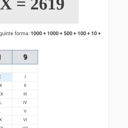
IX
=
2619
guinte forma:
1000 + 1000 + 500 + 100 + 10 +
1
9
X
I
X
II
XX
III
L
IV
L
V
X
VI