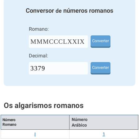
Conversor
números romanos
de
Romano:
MMMCCCLXXIX
Converter
Decimal:
Converter
Os algarismos romanos
Número
Número
Romano
Arábico
I
1