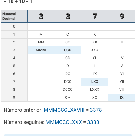
+ 10 + 10 - 1
Numeral
3
3
7
9
Decimal
0
1
M
C
X
I
2
MM
CC
XX
II
3
MMM
CCC
XXX
III
4
CD
XL
IV
5
D
L
V
6
DC
LX
VI
7
DCC
LXX
VII
8
DCCC
LXXX
VIII
9
CM
XC
IX
Número anterior:
MMMCCCLXXVIII
=
3378
Número seguinte:
MMMCCCLXXX
=
3380