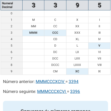
Numeral
3
3
9
5
Decimal
0
1
M
C
X
I
2
MM
CC
XX
II
3
MMM
CCC
XXX
III
4
CD
XL
IV
5
D
L
V
6
DC
LX
VI
7
DCC
LXX
VII
8
DCCC
LXXX
VIII
9
CM
XC
IX
Número anterior:
MMMCCCXCIV
=
3394
Número seguinte:
MMMCCCXCVI
=
3396