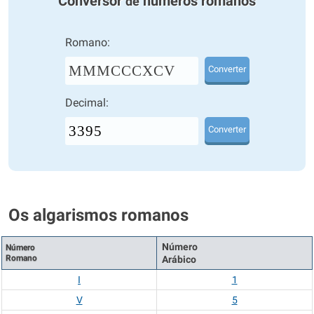
Conversor
números romanos
de
Romano:
MMMCCCXCV
Converter
Decimal:
Converter
Os algarismos romanos
Número
Número
Romano
Arábico
I
1
V
5