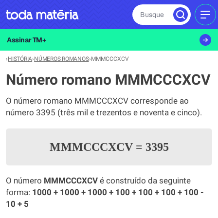
Busque
MEN
Assinar TM+
›
HISTÓRIA
›
NÚMEROS ROMANOS
›
MMMCCCXCV
Número romano MMMCCCXCV
O número romano MMMCCCXCV corresponde ao
número 3395 (três mil e trezentos e noventa e cinco).
MMMCCCXCV
=
3395
O número
MMMCCCXCV
é construído da seguinte
forma:
1000 + 1000 + 1000 + 100 + 100 + 100 + 100 -
10 + 5