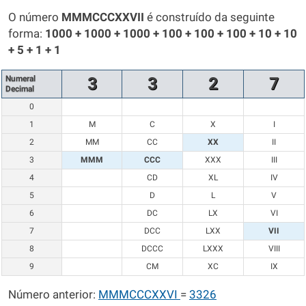
O número
MMMCCCXXVII
é construído da seguinte
forma:
1000 + 1000 + 1000 + 100 + 100 + 100 + 10 + 10
+ 5 + 1 + 1
Numeral
3
3
2
7
Decimal
0
1
M
C
X
I
2
MM
CC
XX
II
3
MMM
CCC
XXX
III
4
CD
XL
IV
5
D
L
V
6
DC
LX
VI
7
DCC
LXX
VII
8
DCCC
LXXX
VIII
9
CM
XC
IX
Número anterior:
MMMCCCXXVI
=
3326