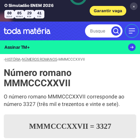
O Simuladão ENEM 2026
×
Garantir vaga
00
05
29
41
DIAS
HORAS
MIN
SEG
Busque
MEN
Assinar TM+
›
HISTÓRIA
›
NÚMEROS ROMANOS
›
MMMCCCXXVII
Número romano
MMMCCCXXVII
O número romano MMMCCCXXVII corresponde ao
número 3327 (três mil e trezentos e vinte e sete).
MMMCCCXXVII
=
3327