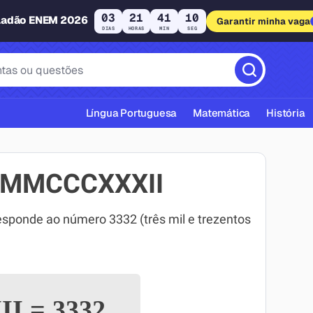
03
21
41
09
ladão ENEM 2026
Garantir minha vaga
DIAS
HORAS
MIN
SEG
Língua Portuguesa
Matemática
História
MMMCCCXXXII
onde ao número 3332 (três mil e trezentos
cas ABNT
II
=
3332