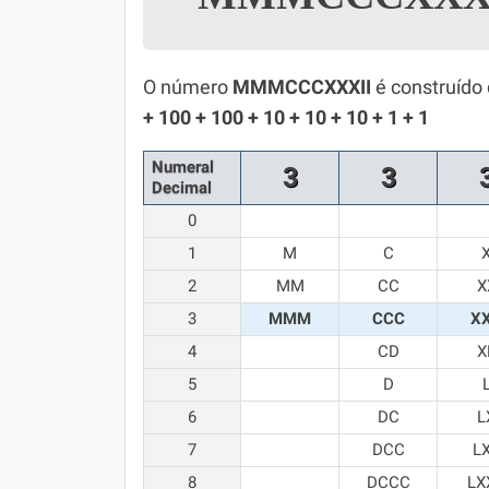
Simulador SiSU
Física
Química
O número
MMMCCCXXXII
é construído
+ 100 + 100 + 10 + 10 + 10 + 1 + 1
Todos os Exercícios
Numeral
3
3
Decimal
0
1
M
C
2
MM
CC
X
3
MMM
CCC
X
4
CD
X
5
D
6
DC
L
7
DCC
L
8
DCCC
LX