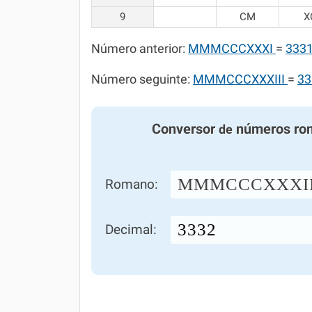
9
CM
X
Número anterior:
MMMCCCXXXI
=
333
Número seguinte:
MMMCCCXXXIII
=
33
Conversor
números ro
de
MMMCCCXXXI
Romano:
Decimal: