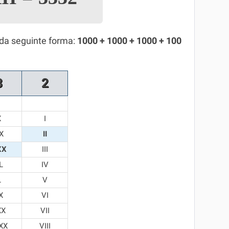
 da seguinte forma:
1000 + 1000 + 1000 + 100
3
2
X
I
X
II
XX
III
L
IV
L
V
X
VI
XX
VII
XX
VIII