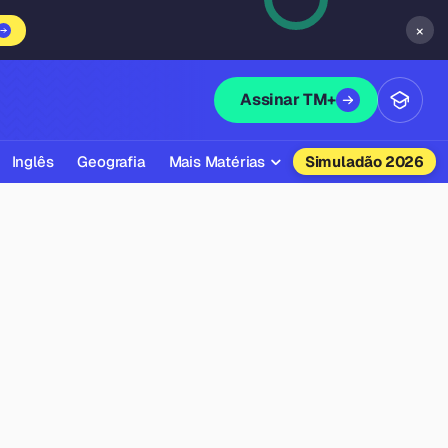
×
Assinar TM+
Inglês
Geografia
Mais Matérias
Simuladão 2026
Biologia
Química
Física
Filosofia
Literatura
Sociologia
Educação Física