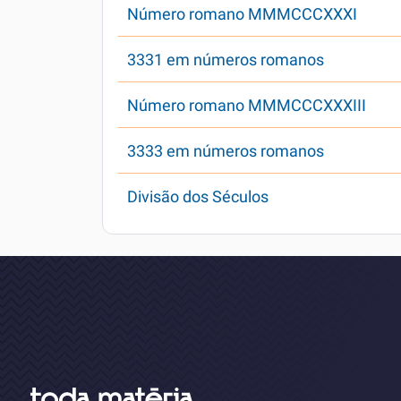
Número romano MMMCCCXXXI
3331 em números romanos
Número romano MMMCCCXXXIII
3333 em números romanos
Divisão dos Séculos