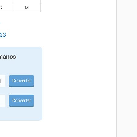
C
IX
1
33
manos
I
Converter
Converter