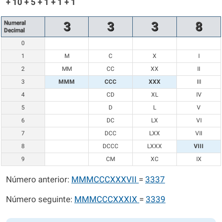
+ 10 + 5 + 1 + 1 + 1
Numeral
3
3
3
8
Decimal
0
1
M
C
X
I
2
MM
CC
XX
II
3
MMM
CCC
XXX
III
4
CD
XL
IV
5
D
L
V
6
DC
LX
VI
7
DCC
LXX
VII
8
DCCC
LXXX
VIII
9
CM
XC
IX
Número anterior:
MMMCCCXXXVII
=
3337
Número seguinte:
MMMCCCXXXIX
=
3339