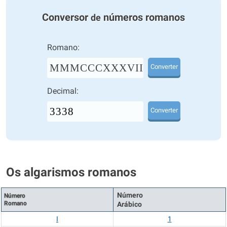
Conversor
números romanos
de
Romano:
MMMCCCXXXVIII
Converter
Decimal:
Converter
Os algarismos romanos
Número
Número
Romano
Arábico
I
1