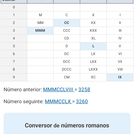
0
1
M
C
X
I
2
MM
CC
XX
II
3
MMM
CCC
XXX
III
4
CD
XL
IV
5
D
L
V
6
DC
LX
VI
7
DCC
LXX
VII
8
DCCC
LXXX
VIII
9
CM
XC
IX
Número anterior:
MMMCCLVIII
=
3258
Número seguinte:
MMMCCLX
=
3260
Conversor
números romanos
de