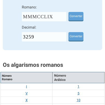
Romano:
MMMCCLIX
Converter
Decimal:
Converter
Os algarismos romanos
Número
Número
Romano
Arábico
I
1
V
5
X
10