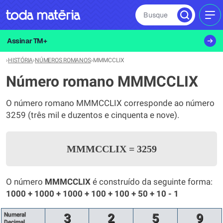
Busque
MEN
Assinar TM+
›
HISTÓRIA
›
NÚMEROS ROMANOS
›
MMMCCLIX
Número romano MMMCCLIX
O número romano MMMCCLIX corresponde ao número
3259 (três mil e duzentos e cinquenta e nove).
MMMCCLIX
=
3259
O número
MMMCCLIX
é construído da seguinte forma:
1000 + 1000 + 1000 + 100 + 100 + 50 + 10 - 1
Numeral
3
2
5
9
Decimal