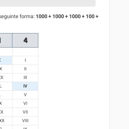
seguinte forma:
1000 + 1000 + 1000 + 100 +
1
4
X
I
X
II
XX
III
L
IV
L
V
X
VI
XX
VII
XX
VIII