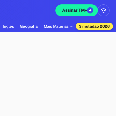
Assinar TM+
Inglês
Geografia
Mais Matérias
Simuladão 2026
Biologia
Química
Física
Filosofia
Literatura
Sociologia
Educação Física
Todas as Matérias