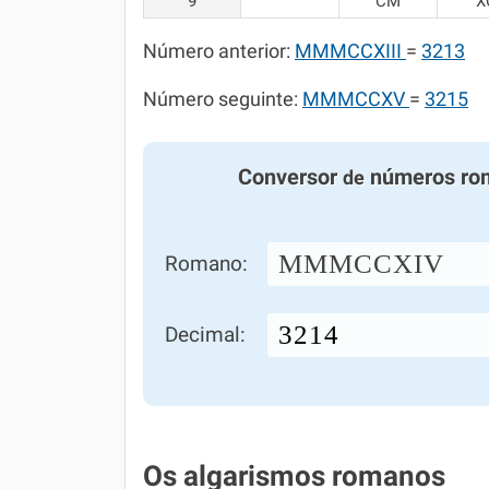
9
CM
X
Número anterior:
MMMCCXIII
=
3213
Número seguinte:
MMMCCXV
=
3215
Conversor
números ro
de
MMMCCXIV
Romano:
Decimal:
Os algarismos romanos