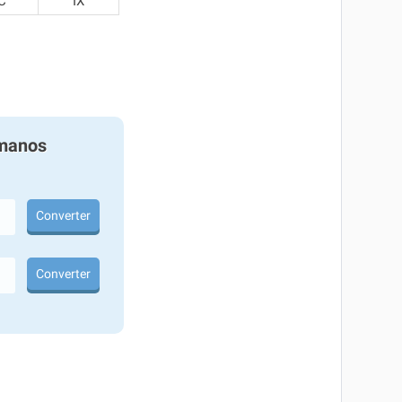
C
IX
manos
Converter
Converter