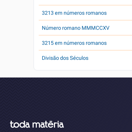
3213 em números romanos
Número romano MMMCCXV
3215 em números romanos
Divisão dos Séculos