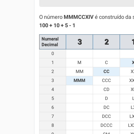
Química
O número
MMMCCXIV
é construído da 
Todos os Exercícios
100 + 10 + 5 - 1
Numeral
3
2
Decimal
0
1
M
C
2
MM
CC
X
3
MMM
CCC
X
4
CD
X
5
D
6
DC
L
7
DCC
L
8
DCCC
LX