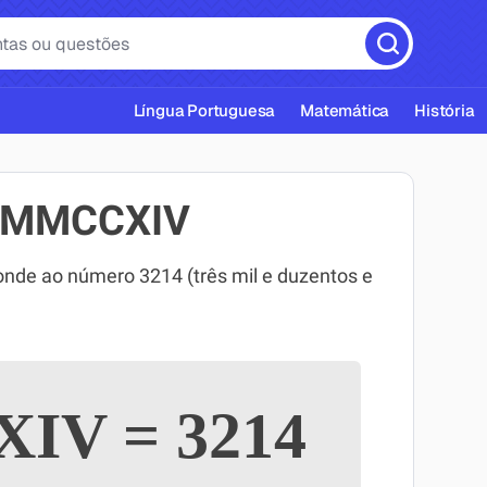
Língua Portuguesa
Matemática
História
MMMCCXIV
e ao número 3214 (três mil e duzentos e
cas ABNT
XIV
=
3214