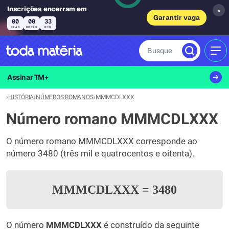
Inscrições encerram em
×
Garantir vaga
00
00
33
DIAS
HORAS
MIN
Busque
MEN
Assinar TM+
›
HISTÓRIA
›
NÚMEROS ROMANOS
›
MMMCDLXXX
Número romano MMMCDLXXX
O número romano MMMCDLXXX corresponde ao
número 3480 (três mil e quatrocentos e oitenta).
MMMCDLXXX
=
3480
O número
MMMCDLXXX
é construído da seguinte