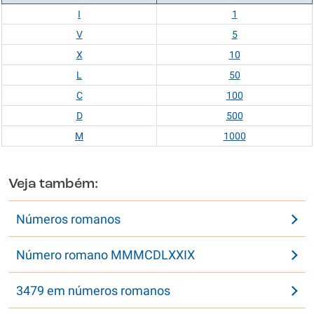
I
1
V
5
X
10
L
50
C
100
D
500
M
1000
Veja também:
Números romanos
Número romano MMMCDLXXIX
3479 em números romanos