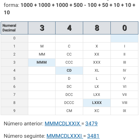
forma:
1000 + 1000 + 1000 + 500 - 100 + 50 + 10 + 10 +
10
Numeral
3
4
8
0
Decimal
0
1
M
C
X
I
2
MM
CC
XX
II
3
MMM
CCC
XXX
III
4
CD
XL
IV
5
D
L
V
6
DC
LX
VI
7
DCC
LXX
VII
8
DCCC
LXXX
VIII
9
CM
XC
IX
Número anterior:
MMMCDLXXIX
=
3479
Número seguinte:
MMMCDLXXXI
=
3481