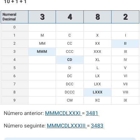
10 + 1 + 1
Numeral
3
4
8
2
Decimal
0
1
M
C
X
I
2
MM
CC
XX
II
3
MMM
CCC
XXX
III
4
CD
XL
IV
5
D
L
V
6
DC
LX
VI
7
DCC
LXX
VII
8
DCCC
LXXX
VIII
9
CM
XC
IX
Número anterior:
MMMCDLXXXI
=
3481
Número seguinte:
MMMCDLXXXIII
=
3483