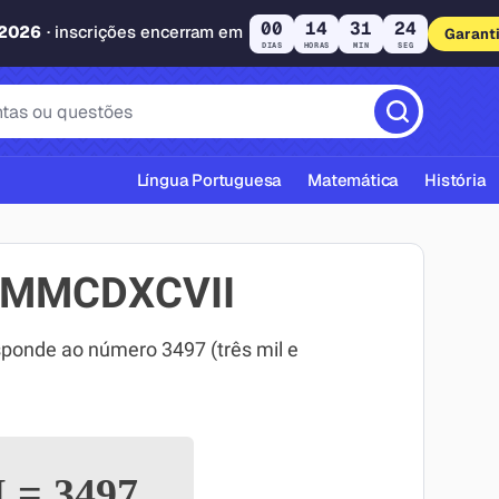
00
14
31
23
 2026
· inscrições encerram em
Garant
DIAS
HORAS
MIN
SEG
Língua Portuguesa
Matemática
História
MMMCDXCVII
nde ao número 3497 (três mil e
cas ABNT
I
=
3497