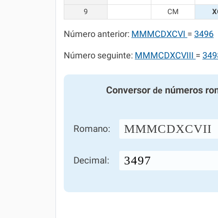
9
CM
X
Número anterior:
MMMCDXCVI
=
3496
Número seguinte:
MMMCDXCVIII
=
349
Conversor
números ro
de
MMMCDXCVII
Romano:
Decimal: