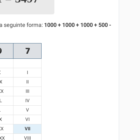
a seguinte forma:
1000 + 1000 + 1000 + 500 -
9
7
X
I
X
II
XX
III
L
IV
L
V
X
VI
XX
VII
XX
VIII