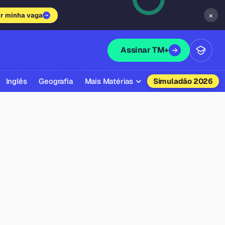
×
ir minha vaga
Assinar TM+
Inglês
Geografia
Mais Matérias
Simuladão 2026
Biologia
Química
Física
Filosofia
Literatura
Sociologia
Educação Física