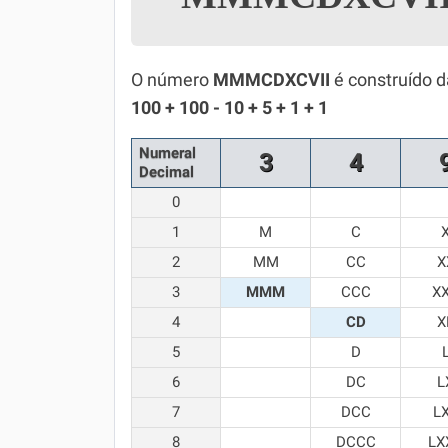
Simulador SiSU
Física
Química
O número
MMMCDXCVII
é construído d
100 + 100 - 10 + 5 + 1 + 1
Todos os Exercícios
Numeral
3
4
Decimal
0
1
M
C
2
MM
CC
X
3
MMM
CCC
X
4
CD
X
5
D
6
DC
L
7
DCC
L
8
DCCC
LX