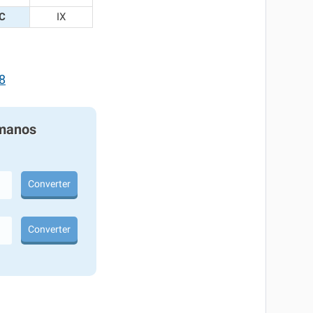
C
IX
8
manos
Converter
Converter