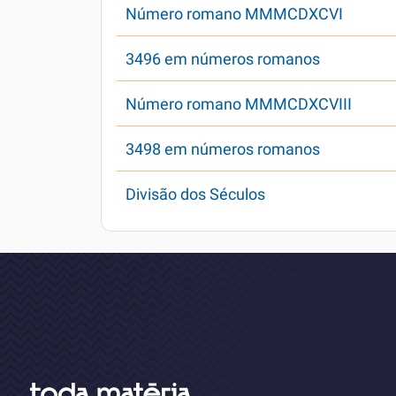
Número romano MMMCDXCVI
3496 em números romanos
Número romano MMMCDXCVIII
3498 em números romanos
Divisão dos Séculos