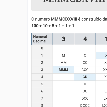
Simulador SiSU
Física
Química
O número
MMMCDXVIII
é construído d
100 + 10 + 5 + 1 + 1 + 1
Todos os Exercícios
Numeral
3
4
Decimal
0
1
M
C
2
MM
CC
X
3
MMM
CCC
X
4
CD
X
5
D
6
DC
L
7
DCC
L
8
DCCC
LX