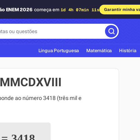
dão ENEM 2026
começa em
1d 4h 07min 10s
Garantir minha v
Língua Portuguesa
Matemática
História
MMMCDXVIII
nde ao número 3418 (três mil e
cas ABNT
I
=
3418