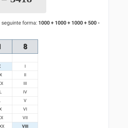
a seguinte forma:
1000 + 1000 + 1000 + 500 -
1
8
X
I
X
II
XX
III
L
IV
L
V
X
VI
XX
VII
XX
VIII