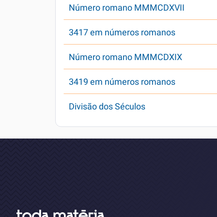
Número romano MMMCDXVII
3417 em números romanos
Número romano MMMCDXIX
3419 em números romanos
Divisão dos Séculos