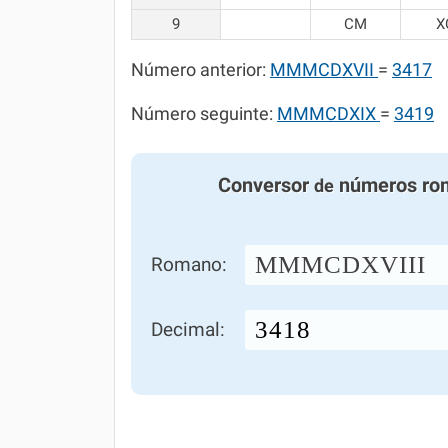
9
CM
X
Número anterior:
MMMCDXVII
=
3417
Número seguinte:
MMMCDXIX
=
3419
Conversor
números ro
de
MMMCDXVIII
Romano:
Decimal: