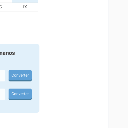
C
IX
manos
Converter
Converter