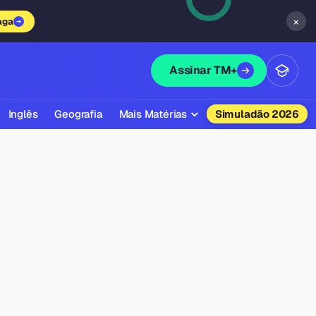
×
aga
Assinar TM+
Inglês
Geografia
Mais Matérias
Simuladão 2026
Biologia
Química
Física
Filosofia
Literatura
Sociologia
Educação Física