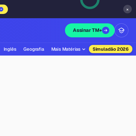
×
Assinar TM+
Inglês
Geografia
Mais Matérias
Simuladão 2026
Biologia
Química
Física
Filosofia
Literatura
Sociologia
Educação Física