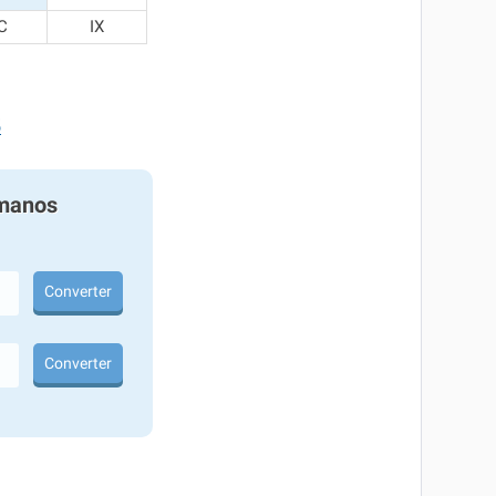
C
IX
5
manos
Converter
Converter