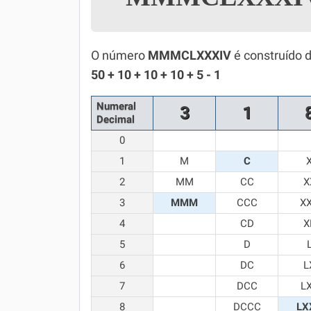
Simulador SiSU
Física
Química
O número
MMMCLXXXIV
é construído 
50 + 10 + 10 + 10 + 5 - 1
Todos os Exercícios
Numeral
3
1
Decimal
0
1
M
C
2
MM
CC
X
3
MMM
CCC
X
4
CD
X
5
D
6
DC
L
7
DCC
L
8
DCCC
LX