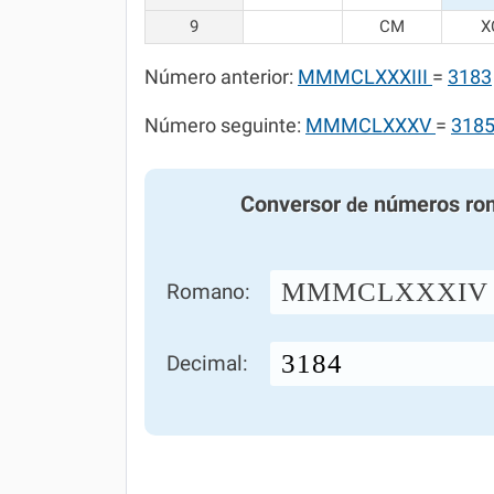
9
CM
X
Número anterior:
MMMCLXXXIII
=
3183
Número seguinte:
MMMCLXXXV
=
318
Conversor
números ro
de
MMMCLXXXIV
Romano:
Decimal: