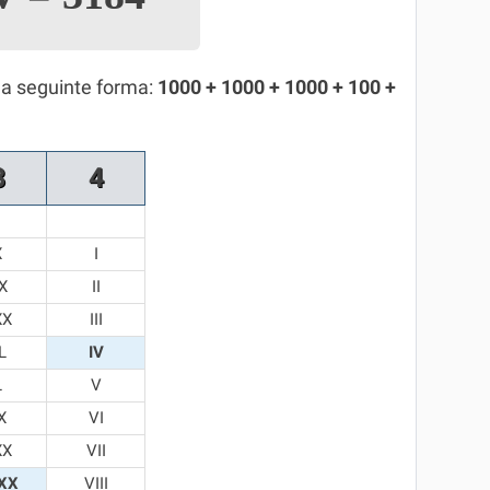
da seguinte forma:
1000 + 1000 + 1000 + 100 +
8
4
X
I
X
II
XX
III
L
IV
L
V
X
VI
XX
VII
XX
VIII