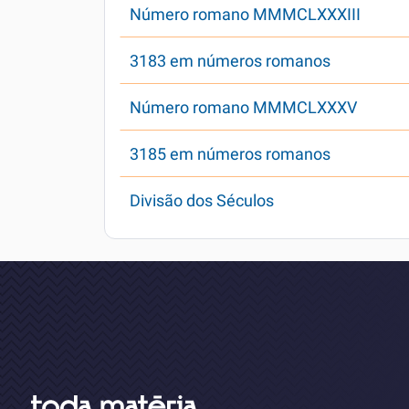
Número romano MMMCLXXXIII
3183 em números romanos
Número romano MMMCLXXXV
3185 em números romanos
Divisão dos Séculos