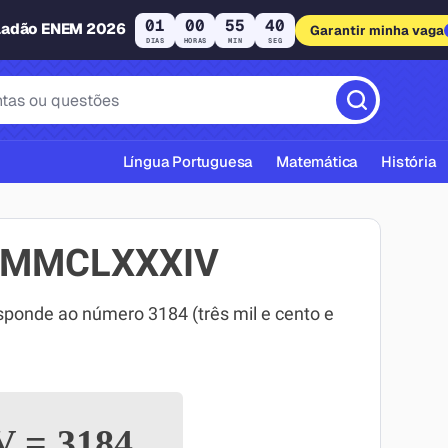
01
00
55
40
ladão ENEM 2026
Garantir minha vaga
DIAS
HORAS
MIN
SEG
Língua Portuguesa
Matemática
História
MMMCLXXXIV
nde ao número 3184 (três mil e cento e
cas ABNT
V
=
3184