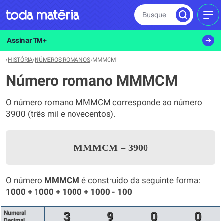
Busque
MEN
Assinar TM+
›
HISTÓRIA
›
NÚMEROS ROMANOS
›
MMMCM
Número romano MMMCM
O número romano MMMCM corresponde ao número
3900 (três mil e novecentos).
MMMCM
=
3900
O número
MMMCM
é construído da seguinte forma:
1000 + 1000 + 1000 + 1000 - 100
Numeral
3
9
0
0
Decimal