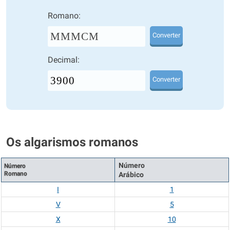
Romano:
MMMCM
Converter
Decimal:
Converter
Os algarismos romanos
Número
Número
Romano
Arábico
I
1
V
5
X
10