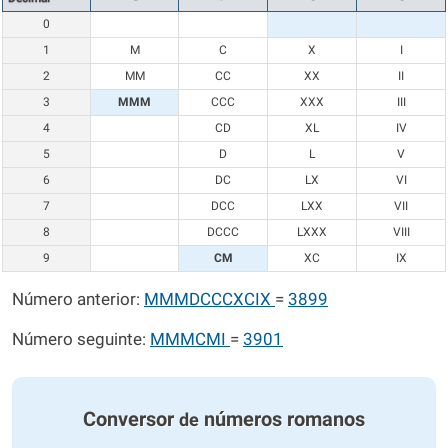
0
1
M
C
X
I
2
MM
CC
XX
II
3
MMM
CCC
XXX
III
4
CD
XL
IV
5
D
L
V
6
DC
LX
VI
7
DCC
LXX
VII
8
DCCC
LXXX
VIII
9
CM
XC
IX
Número anterior:
MMMDCCCXCIX
=
3899
Número seguinte:
MMMCMI
=
3901
Conversor
números romanos
de