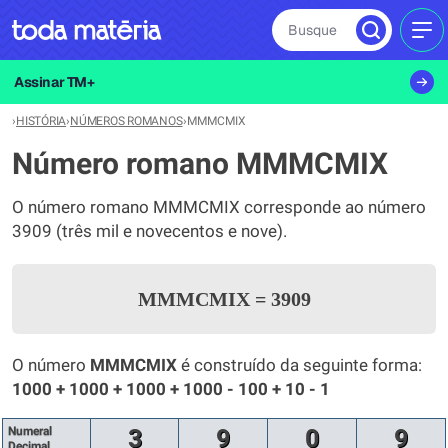
Busque
MEN
Assinar TM+
›
HISTÓRIA
›
NÚMEROS ROMANOS
›
MMMCMIX
Número romano MMMCMIX
O número romano MMMCMIX corresponde ao número
3909 (três mil e novecentos e nove).
MMMCMIX
=
3909
O número
MMMCMIX
é construído da seguinte forma:
1000 + 1000 + 1000 + 1000 - 100 + 10 - 1
Numeral
3
9
0
9
Decimal