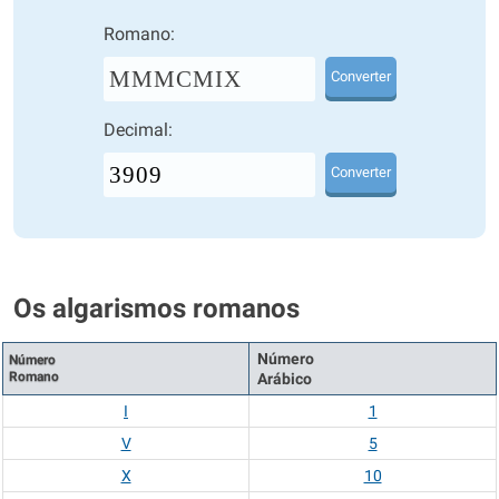
Romano:
MMMCMIX
Converter
Decimal:
Converter
Os algarismos romanos
Número
Número
Romano
Arábico
I
1
V
5
X
10