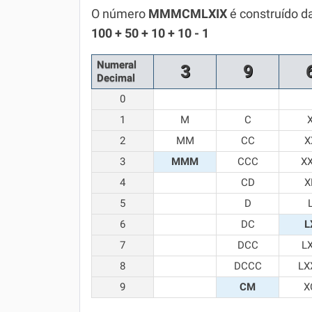
Química
O número
MMMCMLXIX
é construído d
100 + 50 + 10 + 10 - 1
Todos os Exercícios
Numeral
3
9
Decimal
0
1
M
C
2
MM
CC
X
3
MMM
CCC
X
4
CD
X
5
D
6
DC
L
7
DCC
L
8
DCCC
LX
9
CM
X