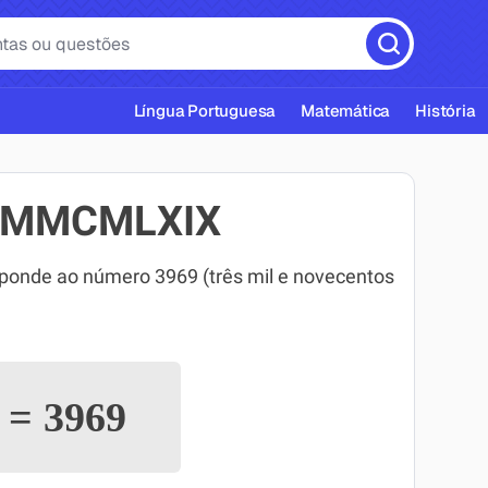
Língua Portuguesa
Matemática
História
MMMCMLXIX
de ao número 3969 (três mil e novecentos
cas ABNT
X
=
3969