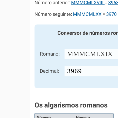
Número anterior:
MMMCMLXVIII
=
396
Número seguinte:
MMMCMLXX
=
3970
Conversor
números ro
de
MMMCMLXIX
Romano:
Decimal:
Os algarismos romanos
Número
Número