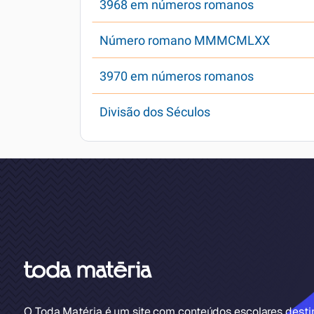
3968 em números romanos
Número romano MMMCMLXX
3970 em números romanos
Divisão dos Séculos
O Toda Matéria é um site com conteúdos escolares dest