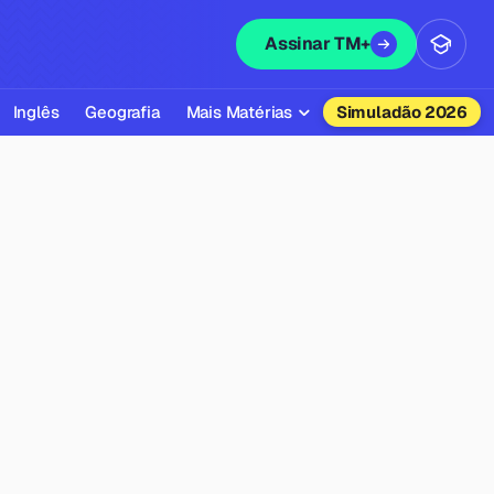
Assinar TM+
Inglês
Geografia
Mais Matérias
Simuladão 2026
Biologia
Química
Física
Filosofia
Literatura
Sociologia
Educação Física
Todas as Matérias