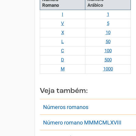
Romano
Arábico
I
1
V
5
X
10
L
50
C
100
D
500
M
1000
Veja também:
Números romanos
Número romano MMMCMLXVIII