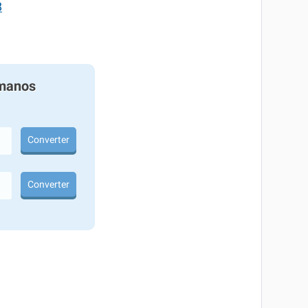
8
manos
Converter
Converter