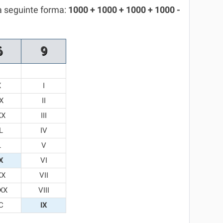
a seguinte forma:
1000 + 1000 + 1000 + 1000 -
6
9
X
I
X
II
XX
III
L
IV
L
V
X
VI
XX
VII
XX
VIII
C
IX