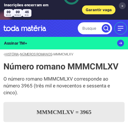
Inscrições encerram em
×
Garantir vaga
00
00
46
DIAS
HORAS
MIN
Busque
MEN
Assinar TM+
›
HISTÓRIA
›
NÚMEROS ROMANOS
›
MMMCMLXV
Número romano MMMCMLXV
O número romano MMMCMLXV corresponde ao
número 3965 (três mil e novecentos e sessenta e
cinco).
MMMCMLXV
=
3965