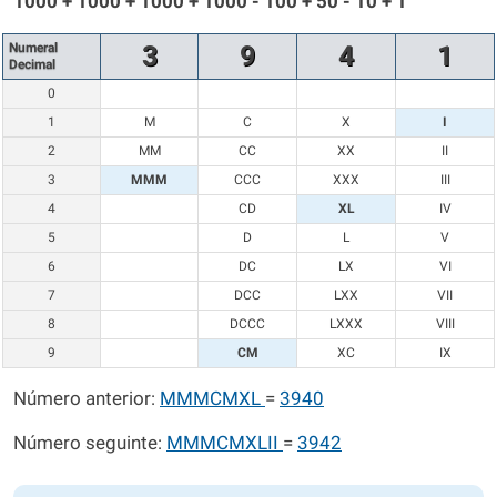
1000 + 1000 + 1000 + 1000 - 100 + 50 - 10 + 1
Numeral
3
9
4
1
Decimal
0
1
M
C
X
I
2
MM
CC
XX
II
3
MMM
CCC
XXX
III
4
CD
XL
IV
5
D
L
V
6
DC
LX
VI
7
DCC
LXX
VII
8
DCCC
LXXX
VIII
9
CM
XC
IX
Número anterior:
MMMCMXL
=
3940
Número seguinte:
MMMCMXLII
=
3942