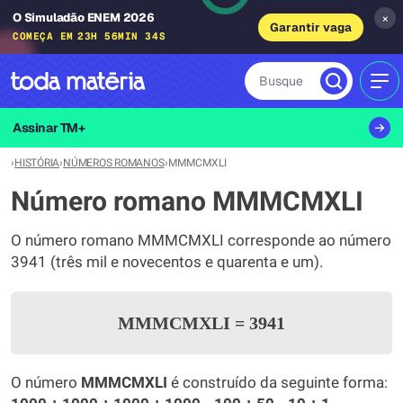
O Simuladão ENEM 2026
×
Garantir vaga
COMEÇA EM
23H 56MIN 33S
Busque
MEN
Assinar TM+
›
HISTÓRIA
›
NÚMEROS ROMANOS
›
MMMCMXLI
Número romano MMMCMXLI
O número romano MMMCMXLI corresponde ao número
3941 (três mil e novecentos e quarenta e um).
MMMCMXLI
=
3941
O número
MMMCMXLI
é construído da seguinte forma: