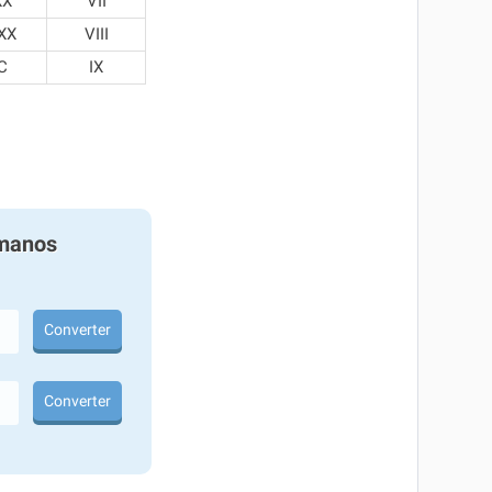
XX
VII
XX
VIII
C
IX
manos
Converter
Converter