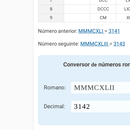
7
DCC
L
8
DCCC
LX
9
CM
X
Número anterior:
MMMCXLI
=
3141
Número seguinte:
MMMCXLIII
=
3143
Conversor
números ro
de
MMMCXLII
Romano:
Decimal: