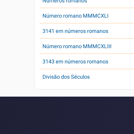
Números romanos
Número romano MMMCXLI
3141 em números romanos
Número romano MMMCXLIII
3143 em números romanos
Divisão dos Séculos