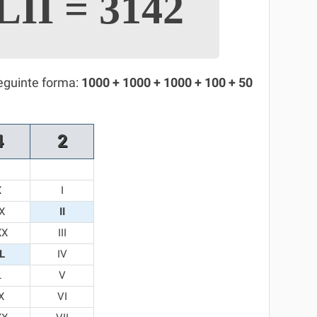
LII
=
3142
eguinte forma:
1000 + 1000 + 1000 + 100 + 50
4
2
X
I
X
II
XX
III
L
IV
L
V
X
VI