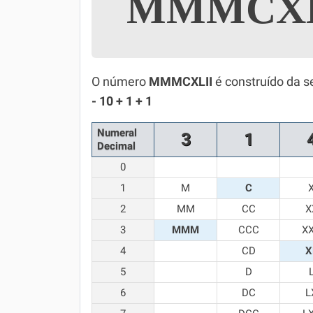
MMMCX
Simulador SiSU
Física
Química
O número
MMMCXLII
é construído da s
Todos os Exercícios
- 10 + 1 + 1
Numeral
3
1
Decimal
0
1
M
C
2
MM
CC
X
3
MMM
CCC
X
4
CD
X
5
D
6
DC
L