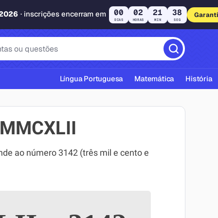
00
02
21
37
 2026
· inscrições encerram em
Garant
DIAS
HORAS
MIN
SEG
Língua Portuguesa
Matemática
História
MMMCXLII
 ao número 3142 (três mil e cento e
cas ABNT