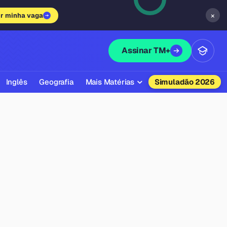
×
ir minha vaga
Assinar TM+
Inglês
Geografia
Mais Matérias
Simuladão 2026
Biologia
Química
Física
Filosofia
Literatura
Sociologia
Educação Física