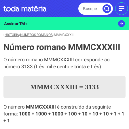
Busque
MEN
Assinar TM+
›
HISTÓRIA
›
NÚMEROS ROMANOS
›
MMMCXXXIII
Número romano MMMCXXXIII
O número romano MMMCXXXIII corresponde ao
número 3133 (três mil e cento e trinta e três).
MMMCXXXIII
=
3133
O número
MMMCXXXIII
é construído da seguinte
forma:
1000 + 1000 + 1000 + 100 + 10 + 10 + 10 + 1 + 1
+ 1