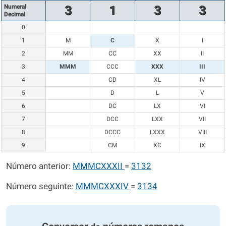
Numeral
3
1
3
3
Decimal
0
1
M
C
X
I
2
MM
CC
XX
II
3
MMM
CCC
XXX
III
4
CD
XL
IV
5
D
L
V
6
DC
LX
VI
7
DCC
LXX
VII
8
DCCC
LXXX
VIII
9
CM
XC
IX
Número anterior:
MMMCXXXII
=
3132
Número seguinte:
MMMCXXXIV
=
3134