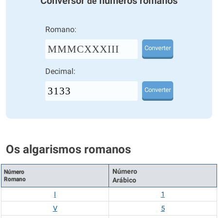
Conversor
números romanos
de
Romano:
MMMCXXXIII
Converter
Decimal:
Converter
Os algarismos romanos
Número
Número
Romano
Arábico
I
1
V
5