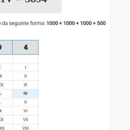
o da seguinte forma:
1000 + 1000 + 1000 + 500
9
4
X
I
X
II
XX
III
L
IV
L
V
X
VI
XX
VII
XX
VIII