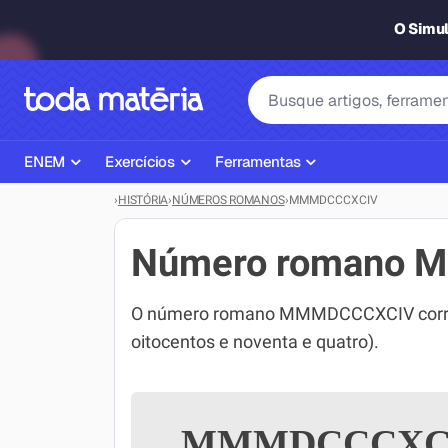
O Simu
ENEM
Exercícios
Ferramentas
›
HISTÓRIA
›
NÚMEROS ROMANOS
›
MMMDCCCXCIV
Página Inicial ENEM
ENEM
Ajudante de Dever de Casa
Plano de Estudos
Matemática
Corretor de Redação
Número romano
Matérias do ENEM
Português
Exercícios
O número romano MMMDCCCXCIV corres
Corretor de Redação
História
Gerador Referências Bibliográfi
oitocentos e noventa e quatro).
Exercícios ENEM
Biologia
Simulados ENEM
Inglês
MMMDCCCXC
Tira Dúvidas
Geografia