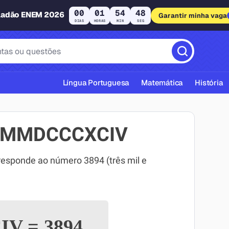
00
01
54
48
ladão ENEM 2026
Garantir minha vaga
DIAS
HORAS
MIN
SEG
Língua Portuguesa
Matemática
História
 MMMDCCCXCIV
ponde ao número 3894 (três mil e
cas ABNT
IV
=
3894