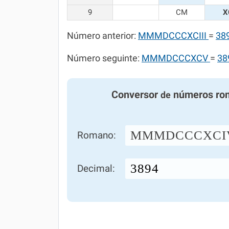
9
CM
X
Número anterior:
MMMDCCCXCIII
=
38
Número seguinte:
MMMDCCCXCV
=
38
Conversor
números ro
de
MMMDCCCXCI
Romano:
Decimal: