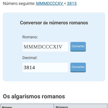
Número seguinte:
MMMDCCCXV
=
3815
Conversor
números romanos
de
Romano:
MMMDCCCXIV
Converter
Decimal:
Converter
Os algarismos romanos
Número
Número