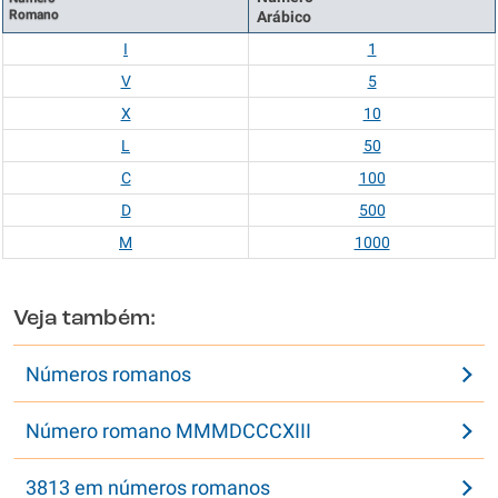
Romano
Arábico
I
1
V
5
X
10
L
50
C
100
D
500
M
1000
Veja também:
Números romanos
Número romano MMMDCCCXIII
3813 em números romanos