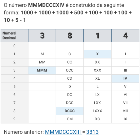
O número
MMMDCCCXIV
é construído da seguinte
forma:
1000 + 1000 + 1000 + 500 + 100 + 100 + 100 +
10 + 5 - 1
Numeral
3
8
1
4
Decimal
0
1
M
C
X
I
2
MM
CC
XX
II
3
MMM
CCC
XXX
III
4
CD
XL
IV
5
D
L
V
6
DC
LX
VI
7
DCC
LXX
VII
8
DCCC
LXXX
VIII
9
CM
XC
IX
Número anterior:
MMMDCCCXIII
=
3813