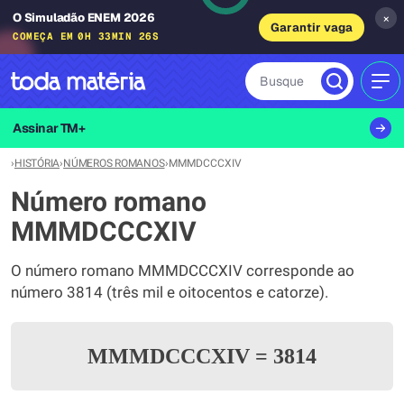
O Simuladão ENEM 2026
×
Garantir vaga
COMEÇA EM
0H 33MIN 25S
Busque
MEN
Assinar TM+
›
HISTÓRIA
›
NÚMEROS ROMANOS
›
MMMDCCCXIV
Número romano
MMMDCCCXIV
O número romano MMMDCCCXIV corresponde ao
número 3814 (três mil e oitocentos e catorze).
MMMDCCCXIV
=
3814