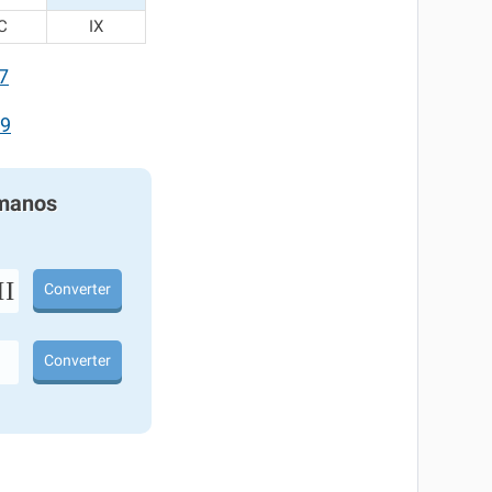
C
IX
7
9
manos
I
Converter
Converter