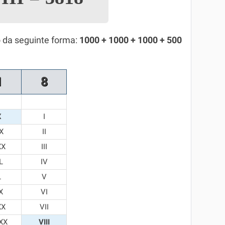
 da seguinte forma:
1000 + 1000 + 1000 + 500
1
8
X
I
X
II
XX
III
L
IV
L
V
X
VI
XX
VII
XX
VIII