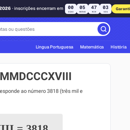
00
05
47
02
 2026
· inscrições encerram em
Garant
DIAS
HORAS
MIN
SEG
Língua Portuguesa
Matemática
História
MMMDCCCXVIII
ponde ao número 3818 (três mil e
cas ABNT
III
=
3818