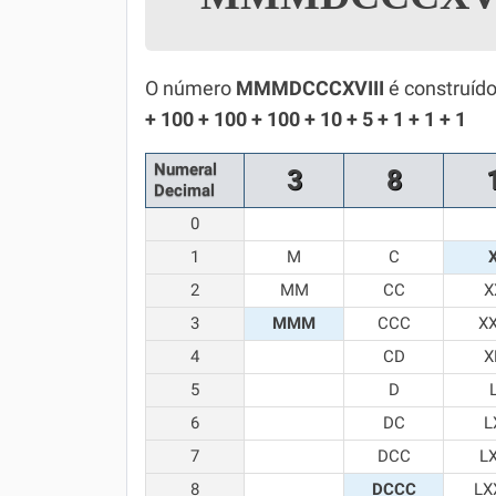
Simulador SiSU
Física
Química
O número
MMMDCCCXVIII
é construído
+ 100 + 100 + 100 + 10 + 5 + 1 + 1 + 1
Todos os Exercícios
Numeral
3
8
Decimal
0
1
M
C
2
MM
CC
X
3
MMM
CCC
X
4
CD
X
5
D
6
DC
L
7
DCC
L
8
DCCC
LX