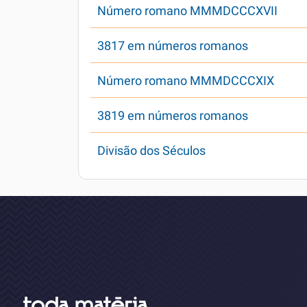
Número romano MMMDCCCXVII
3817 em números romanos
Número romano MMMDCCCXIX
3819 em números romanos
Divisão dos Séculos