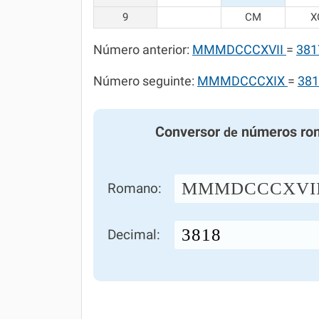
9
CM
X
Número anterior:
MMMDCCCXVII
=
381
Número seguinte:
MMMDCCCXIX
=
381
Conversor
números ro
de
MMMDCCCXVII
Romano:
Decimal: