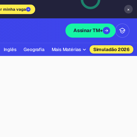
×
ir minha vaga
Assinar TM+
Inglês
Geografia
Mais Matérias
Simuladão 2026
Biologia
Química
Física
Filosofia
Literatura
Sociologia
Educação Física