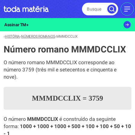
Busque
MEN
Assinar TM+
›
HISTÓRIA
›
NÚMEROS ROMANOS
›
MMMDCCLIX
Número romano MMMDCCLIX
O número romano MMMDCCLIX corresponde ao
número 3759 (três mil e setecentos e cinquenta e
nove).
MMMDCCLIX
=
3759
O número
MMMDCCLIX
é construído da seguinte
forma:
1000 + 1000 + 1000 + 500 + 100 + 100 + 50 + 10
- 1