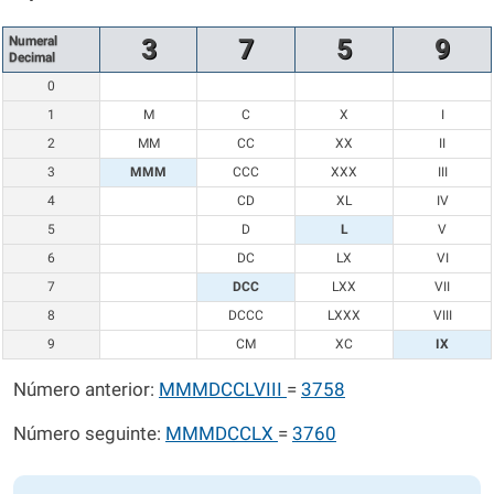
Numeral
3
7
5
9
Decimal
0
1
M
C
X
I
2
MM
CC
XX
II
3
MMM
CCC
XXX
III
4
CD
XL
IV
5
D
L
V
6
DC
LX
VI
7
DCC
LXX
VII
8
DCCC
LXXX
VIII
9
CM
XC
IX
Número anterior:
MMMDCCLVIII
=
3758
Número seguinte:
MMMDCCLX
=
3760