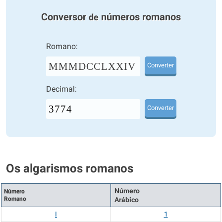
Conversor
números romanos
de
Romano:
MMMDCCLXXIV
Converter
Decimal:
Converter
Os algarismos romanos
Número
Número
Romano
Arábico
I
1