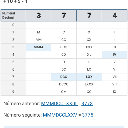
+ 10 + 5 - 1
Numeral
3
7
7
4
Decimal
0
1
M
C
X
I
2
MM
CC
XX
II
3
MMM
CCC
XXX
III
4
CD
XL
IV
5
D
L
V
6
DC
LX
VI
7
DCC
LXX
VII
8
DCCC
LXXX
VIII
9
CM
XC
IX
Número anterior:
MMMDCCLXXIII
=
3773
Número seguinte:
MMMDCCLXXV
=
3775