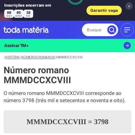
Inscrições encerram em
×
Garantir vaga
00
05
38
DIAS
HORAS
MIN
Busque
MEN
Assinar TM+
›
HISTÓRIA
›
NÚMEROS ROMANOS
›
MMMDCCXCVIII
Número romano
MMMDCCXCVIII
O número romano MMMDCCXCVIII corresponde ao
número 3798 (três mil e setecentos e noventa e oito).
MMMDCCXCVIII
=
3798