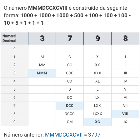
O número
MMMDCCXCVIII
é construído da seguinte
forma:
1000 + 1000 + 1000 + 500 + 100 + 100 + 100 -
10 + 5 + 1 + 1 + 1
Numeral
3
7
9
8
Decimal
0
1
M
C
X
I
2
MM
CC
XX
II
3
MMM
CCC
XXX
III
4
CD
XL
IV
5
D
L
V
6
DC
LX
VI
7
DCC
LXX
VII
8
DCCC
LXXX
VIII
9
CM
XC
IX
Número anterior:
MMMDCCXCVII
=
3797