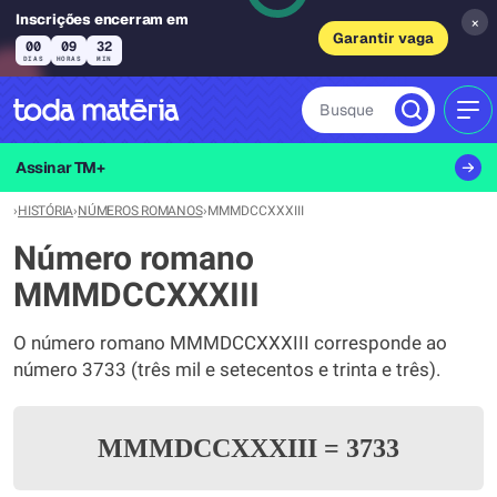
Inscrições encerram em
×
Garantir vaga
00
09
32
DIAS
HORAS
MIN
Busque
MEN
Assinar TM+
›
HISTÓRIA
›
NÚMEROS ROMANOS
›
MMMDCCXXXIII
Número romano
MMMDCCXXXIII
O número romano MMMDCCXXXIII corresponde ao
número 3733 (três mil e setecentos e trinta e três).
MMMDCCXXXIII
=
3733