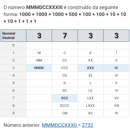
O número
MMMDCCXXXIII
é construído da seguinte
forma:
1000 + 1000 + 1000 + 500 + 100 + 100 + 10 + 10
+ 10 + 1 + 1 + 1
Numeral
3
7
3
3
Decimal
0
1
M
C
X
I
2
MM
CC
XX
II
3
MMM
CCC
XXX
III
4
CD
XL
IV
5
D
L
V
6
DC
LX
VI
7
DCC
LXX
VII
8
DCCC
LXXX
VIII
9
CM
XC
IX
Número anterior:
MMMDCCXXXII
=
3732