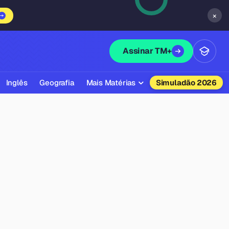
×
Assinar TM+
Inglês
Geografia
Mais Matérias
Simuladão 2026
Biologia
Química
Física
Filosofia
Literatura
Sociologia
Educação Física