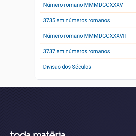
Número romano MMMDCCXXXV
3735 em números romanos
Número romano MMMDCCXXXVII
3737 em números romanos
Divisão dos Séculos