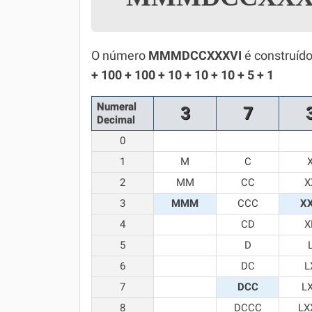
Simulador SiSU
Física
Química
O número
MMMDCCXXXVI
é construído
+ 100 + 100 + 10 + 10 + 10 + 5 + 1
Todos os Exercícios
Numeral
3
7
Decimal
0
1
M
C
2
MM
CC
X
3
MMM
CCC
X
4
CD
X
5
D
6
DC
L
7
DCC
L
8
DCCC
LX