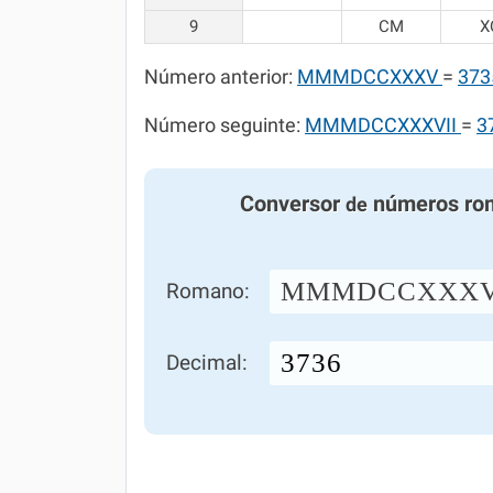
9
CM
X
Número anterior:
MMMDCCXXXV
=
373
Número seguinte:
MMMDCCXXXVII
=
3
Conversor
números ro
de
MMMDCCXXXV
Romano:
Decimal: