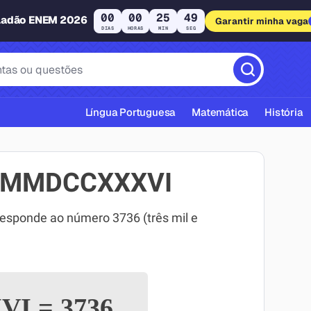
00
00
25
48
ladão ENEM 2026
Garantir minha vaga
DIAS
HORAS
MIN
SEG
Língua Portuguesa
Matemática
História
MMMDCCXXXVI
ponde ao número 3736 (três mil e
cas ABNT
VI
=
3736