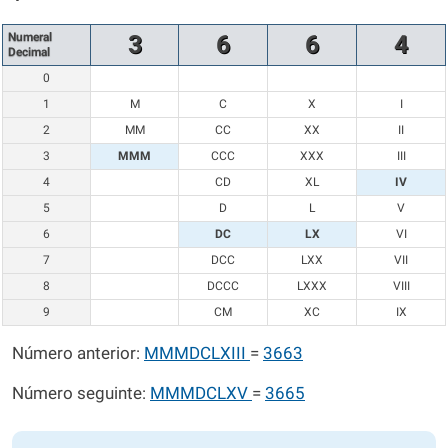
Numeral
3
6
6
4
Decimal
0
1
M
C
X
I
2
MM
CC
XX
II
3
MMM
CCC
XXX
III
4
CD
XL
IV
5
D
L
V
6
DC
LX
VI
7
DCC
LXX
VII
8
DCCC
LXXX
VIII
9
CM
XC
IX
Número anterior:
MMMDCLXIII
=
3663
Número seguinte:
MMMDCLXV
=
3665