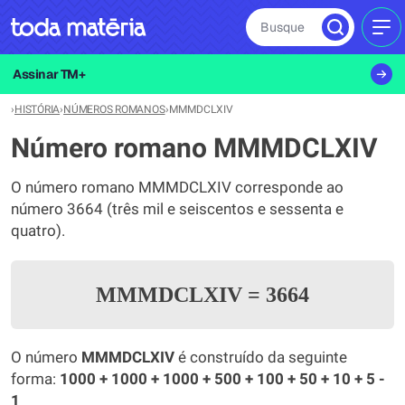
Busque
MEN
Assinar TM+
›
HISTÓRIA
›
NÚMEROS ROMANOS
›
MMMDCLXIV
Número romano MMMDCLXIV
O número romano MMMDCLXIV corresponde ao
número 3664 (três mil e seiscentos e sessenta e
quatro).
MMMDCLXIV
=
3664
O número
MMMDCLXIV
é construído da seguinte
forma:
1000 + 1000 + 1000 + 500 + 100 + 50 + 10 + 5 -
1