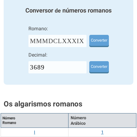
Conversor
números romanos
de
Romano:
MMMDCLXXXIX
Converter
Decimal:
Converter
Os algarismos romanos
Número
Número
Romano
Arábico
I
1