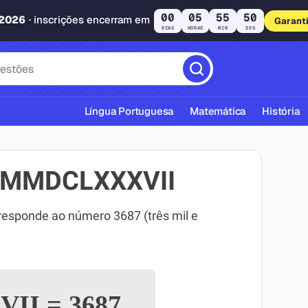
00
05
55
49
 2026
· inscrições encerram em
Garant
DIAS
HORAS
MIN
SEG
Língua Portuguesa
Matemática
História
MMMDCLXXXVII
ponde ao número 3687 (três mil e
cas ABNT
VII
=
3687