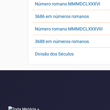
Número romano MMMDCLXXXVI
3686 em números romanos
Número romano MMMDCLXXXVIII
3688 em números romanos
Divisão dos Séculos