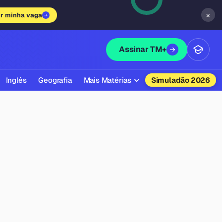
×
ir minha vaga
Assinar TM+
Inglês
Geografia
Mais Matérias
Simuladão 2026
Biologia
Química
Física
Filosofia
Literatura
Sociologia
Educação Física