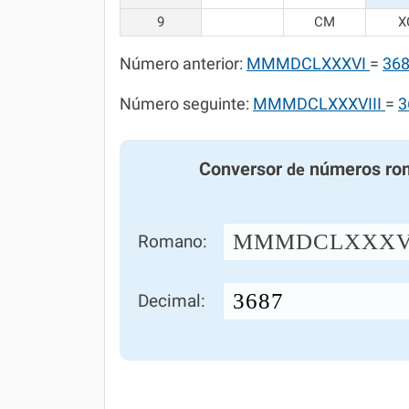
9
CM
X
Número anterior:
MMMDCLXXXVI
=
36
Número seguinte:
MMMDCLXXXVIII
=
3
Conversor
números ro
de
MMMDCLXXXV
Romano:
Decimal: