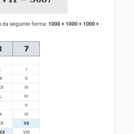
o da seguinte forma:
1000 + 1000 + 1000 +
8
7
X
I
X
II
XX
III
L
IV
L
V
X
VI
XX
VII
XX
VIII