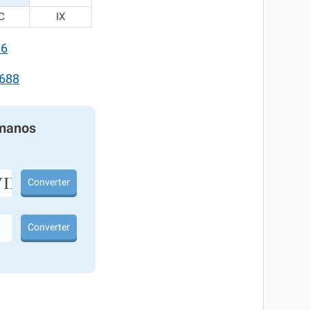
C
IX
86
688
manos
II
Converter
Converter