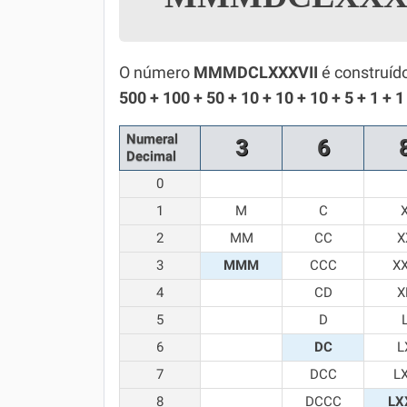
Simulador SiSU
Física
Química
O número
MMMDCLXXXVII
é construíd
500 + 100 + 50 + 10 + 10 + 10 + 5 + 1 + 1
Todos os Exercícios
Numeral
3
6
Decimal
0
1
M
C
2
MM
CC
X
3
MMM
CCC
X
4
CD
X
5
D
6
DC
L
7
DCC
L
8
DCCC
LX