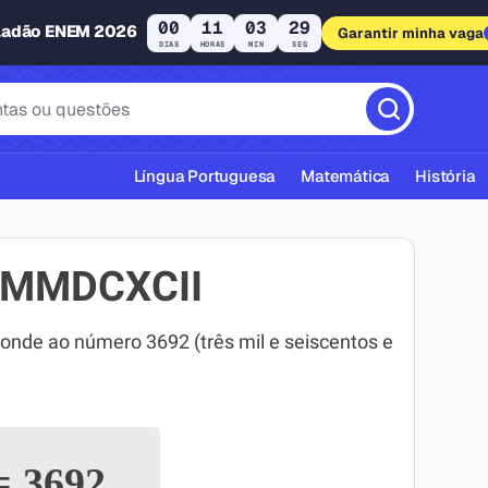
00
11
03
28
ladão ENEM 2026
Garantir minha vaga
DIAS
HORAS
MIN
SEG
Língua Portuguesa
Matemática
História
MMMDCXCII
e ao número 3692 (três mil e seiscentos e
cas ABNT
=
3692