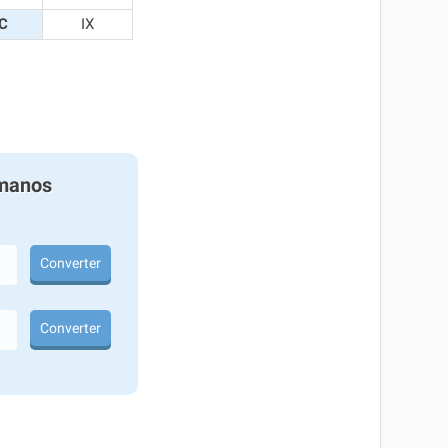
C
IX
manos
Converter
Converter