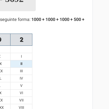
 seguinte forma:
1000 + 1000 + 1000 + 500 +
9
2
X
I
X
II
XX
III
L
IV
L
V
X
VI
XX
VII
XX
VIII