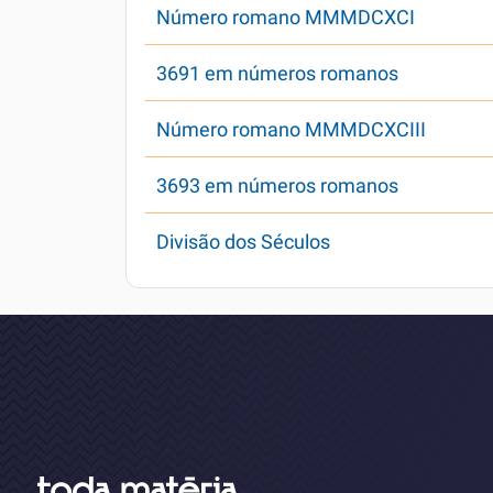
Número romano MMMDCXCI
3691 em números romanos
Número romano MMMDCXCIII
3693 em números romanos
Divisão dos Séculos