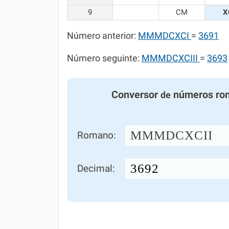
9
CM
X
Número anterior:
MMMDCXCI
=
3691
Número seguinte:
MMMDCXCIII
=
3693
Conversor
números ro
de
MMMDCXCII
Romano:
Decimal: