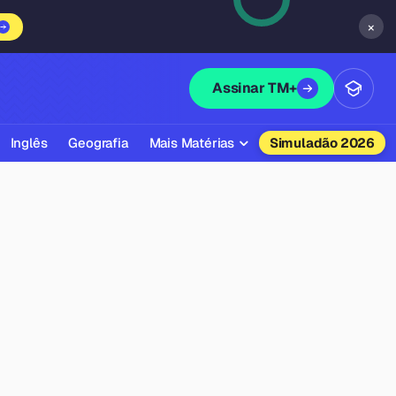
×
Assinar TM+
Inglês
Geografia
Mais Matérias
Simuladão 2026
Biologia
Química
Física
Filosofia
Literatura
Sociologia
Educação Física