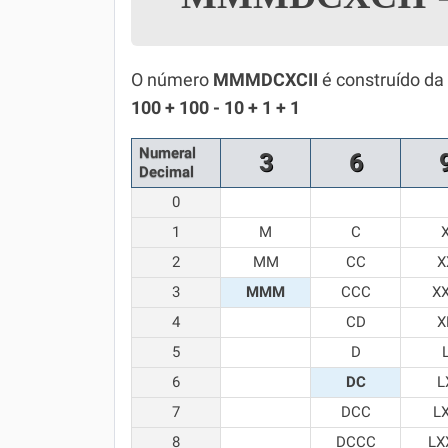
Simulador SiSU
Física
Química
O número
MMMDCXCII
é construído da
100 + 100 - 10 + 1 + 1
Todos os Exercícios
Numeral
3
6
Decimal
0
1
M
C
2
MM
CC
X
3
MMM
CCC
X
4
CD
X
5
D
6
DC
L
7
DCC
L
8
DCCC
LX