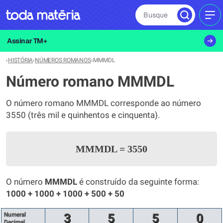
Busque
MEN
Assinar TM+
›
HISTÓRIA
›
NÚMEROS ROMANOS
›
MMMDL
Número romano MMMDL
O número romano MMMDL corresponde ao número
3550 (três mil e quinhentos e cinquenta).
MMMDL
=
3550
O número
MMMDL
é construído da seguinte forma:
1000 + 1000 + 1000 + 500 + 50
Numeral
3
5
5
0
Decimal