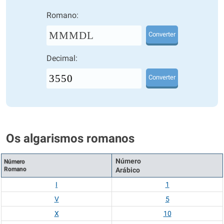
Romano:
MMMDL
Converter
Decimal:
Converter
Os algarismos romanos
Número
Número
Romano
Arábico
I
1
V
5
X
10