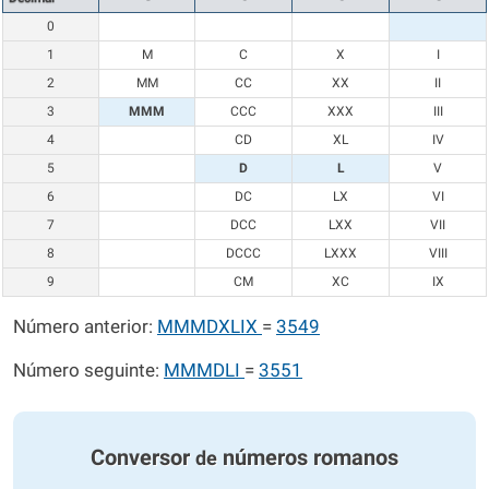
0
1
M
C
X
I
2
MM
CC
XX
II
3
MMM
CCC
XXX
III
4
CD
XL
IV
5
D
L
V
6
DC
LX
VI
7
DCC
LXX
VII
8
DCCC
LXXX
VIII
9
CM
XC
IX
Número anterior:
MMMDXLIX
=
3549
Número seguinte:
MMMDLI
=
3551
Conversor
números romanos
de