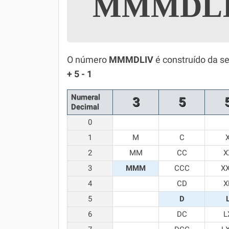
MMMDL
Simulador SiSU
Física
Química
O número
MMMDLIV
é construído da s
Todos os Exercícios
+ 5 - 1
Numeral
3
5
Decimal
0
1
M
C
2
MM
CC
X
3
MMM
CCC
X
4
CD
X
5
D
6
DC
L