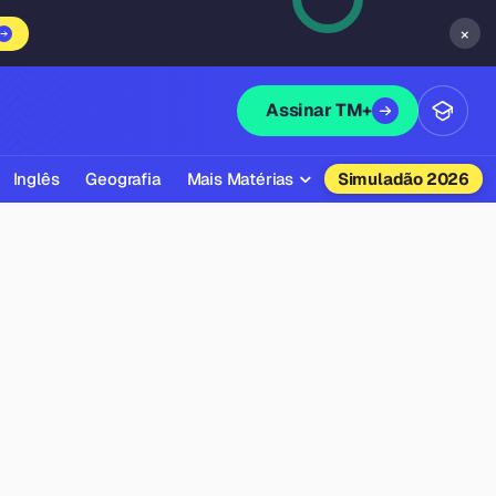
×
Assinar TM+
Inglês
Geografia
Mais Matérias
Simuladão 2026
Biologia
Química
Física
Filosofia
Literatura
Sociologia
Educação Física