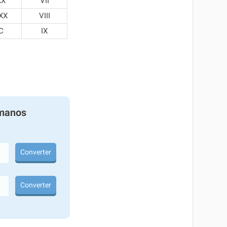
XX
VII
XX
VIII
C
IX
manos
Converter
Converter