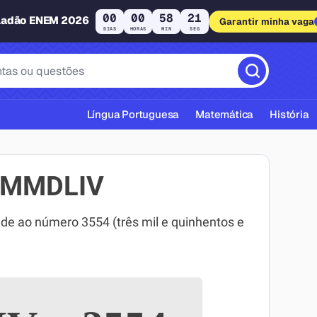
00
00
58
21
ladão ENEM 2026
Garantir minha vaga
DIAS
HORAS
MIN
SEG
Língua Portuguesa
Matemática
História
MMMDLIV
 ao número 3554 (três mil e quinhentos e
cas ABNT