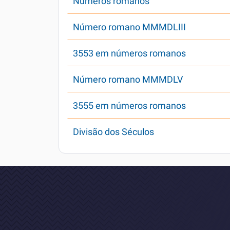
Números romanos
Número romano MMMDLIII
3553 em números romanos
Número romano MMMDLV
3555 em números romanos
Divisão dos Séculos