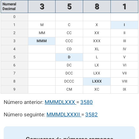
Numeral
3
5
8
1
Decimal
0
1
M
C
X
I
2
MM
CC
XX
II
3
MMM
CCC
XXX
III
4
CD
XL
IV
5
D
L
V
6
DC
LX
VI
7
DCC
LXX
VII
8
DCCC
LXXX
VIII
9
CM
XC
IX
Número anterior:
MMMDLXXX
=
3580
Número seguinte:
MMMDLXXXII
=
3582