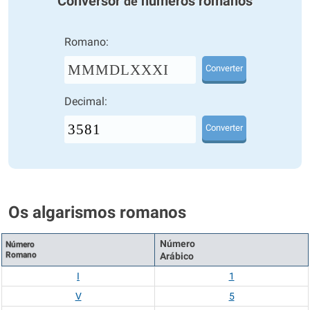
Conversor
números romanos
de
Romano:
MMMDLXXXI
Converter
Decimal:
Converter
Os algarismos romanos
Número
Número
Romano
Arábico
I
1
V
5