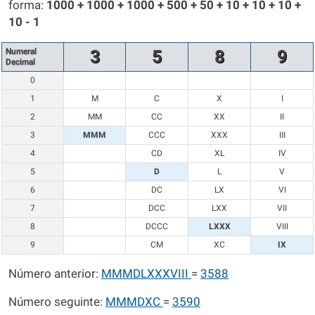
forma:
1000 + 1000 + 1000 + 500 + 50 + 10 + 10 + 10 +
10 - 1
Numeral
3
5
8
9
Decimal
0
1
M
C
X
I
2
MM
CC
XX
II
3
MMM
CCC
XXX
III
4
CD
XL
IV
5
D
L
V
6
DC
LX
VI
7
DCC
LXX
VII
8
DCCC
LXXX
VIII
9
CM
XC
IX
Número anterior:
MMMDLXXXVIII
=
3588
Número seguinte:
MMMDXC
=
3590