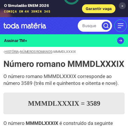
O Simuladão ENEM 2026
×
Garantir vaga
COMEÇA EM
4H 39MIN 34S
Busque
MEN
Assinar TM+
›
HISTÓRIA
›
NÚMEROS ROMANOS
›
MMMDLXXXIX
Número romano MMMDLXXXIX
O número romano MMMDLXXXIX corresponde ao
número 3589 (três mil e quinhentos e oitenta e nove).
MMMDLXXXIX
=
3589
O número
MMMDLXXXIX
é construído da seguinte