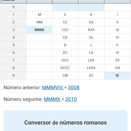
0
1
M
C
X
I
2
MM
CC
XX
II
3
MMM
CCC
XXX
III
4
CD
XL
IV
5
D
L
V
6
DC
LX
VI
7
DCC
LXX
VII
8
DCCC
LXXX
VIII
9
CM
XC
IX
Número anterior:
MMMVIII
=
3008
Número seguinte:
MMMX
=
3010
Conversor
números romanos
de