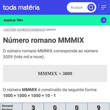
Busque
MEN
Assinar TM+
›
HISTÓRIA
›
NÚMEROS ROMANOS
›
MMMIX
Número romano MMMIX
O número romano MMMIX corresponde ao número
3009 (três mil e nove).
MMMIX
=
3009
O número
MMMIX
é construído da seguinte forma:
1000 + 1000 + 1000 + 10 - 1
Numeral
3
0
0
9
Decimal