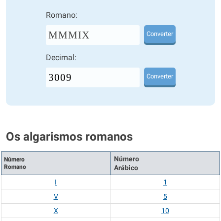
Romano:
MMMIX
Converter
Decimal:
Converter
Os algarismos romanos
Número
Número
Romano
Arábico
I
1
V
5
X
10