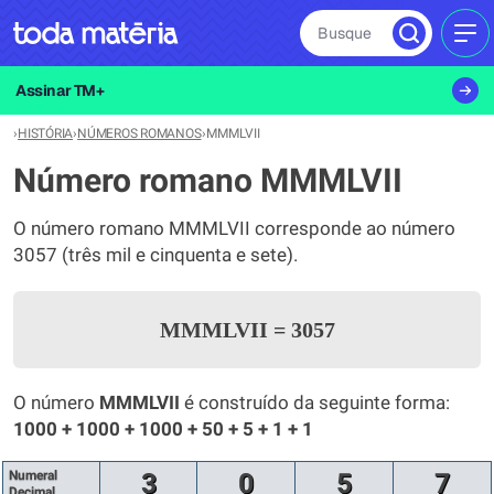
Busque
MEN
Assinar TM+
›
HISTÓRIA
›
NÚMEROS ROMANOS
›
MMMLVII
Número romano MMMLVII
O número romano MMMLVII corresponde ao número
3057 (três mil e cinquenta e sete).
MMMLVII
=
3057
O número
MMMLVII
é construído da seguinte forma:
1000 + 1000 + 1000 + 50 + 5 + 1 + 1
Numeral
3
0
5
7
Decimal