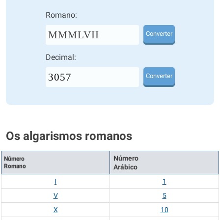
Romano:
MMMLVII
Converter
Decimal:
Converter
Os algarismos romanos
Número
Número
Romano
Arábico
I
1
V
5
X
10