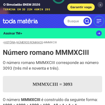
O Simuladão ENEM 2026
×
Garantir vaga
TERMINA EM
3D 22H 46MIN 28S
Busque
MEN
Assinar TM+
›
HISTÓRIA
›
NÚMEROS ROMANOS
›
MMMXCIII
Número romano MMMXCIII
O número romano MMMXCIII corresponde ao número
3093 (três mil e noventa e três).
MMMXCIII
=
3093
O número
MMMXCIII
é construído da seguinte forma: