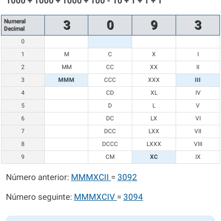
1000 + 1000 + 1000 + 100 - 10 + 1 + 1 + 1
Numeral
3
0
9
3
Decimal
0
1
M
C
X
I
2
MM
CC
XX
II
3
MMM
CCC
XXX
III
4
CD
XL
IV
5
D
L
V
6
DC
LX
VI
7
DCC
LXX
VII
8
DCCC
LXXX
VIII
9
CM
XC
IX
Número anterior:
MMMXCII
=
3092
Número seguinte:
MMMXCIV
=
3094